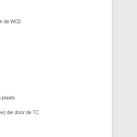
an de WCD:
 plaats
ee) die door de TC