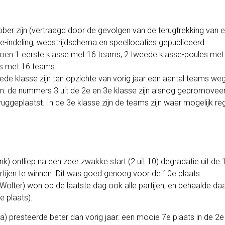
r zijn (vertraagd door de gevolgen van de terugtrekking van ee
e-indeling, wedstrijdschema en speellocaties gepubliceerd.
eizoen 1 eerste klasse met 16 teams, 2 tweede klasse-poules me
s met 16 teams.
eede klasse zijn ten opzichte van vorig jaar een aantal teams w
: de nummers 3 uit de 2e en 3e klasse zijn alsnog gepromoveer
ruggeplaatst. In de 3e klasse zijn de teams zijn waar mogelijk re
nk) ontliep na een zeer zwakke start (2 uit 10) degradatie uit de
rtijen te winnen. Dit was goed genoeg voor de 10e plaats.
 Wolter) won op de laatste dag ook alle partijen, en behaalde 
e plaats).
a) presteerde beter dan vorig jaar: een mooie 7e plaats in de 2e