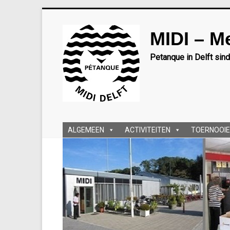
Ga
naar
MIDI – M
inhoud
Petanque in Delft sin
ALGEMEEN
ACTIVITEITEN
TOERNOOIE