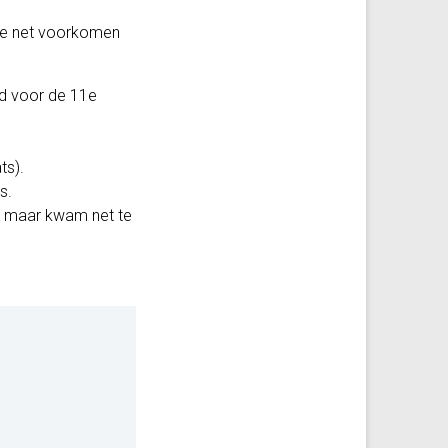
tie net voorkomen
ed voor de 11e
ts).
s.
n, maar kwam net te