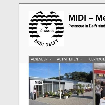
Ga
naar
MIDI – M
inhoud
Petanque in Delft sin
ALGEMEEN
ACTIVITEITEN
TOERNOOIE