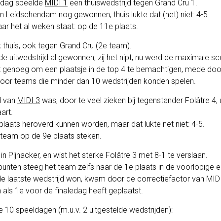
eldag speelde
MIDI 1
een thuiswedstrijd tegen Grand Cru 1.
 Leidschendam nog gewonnen, thuis lukte dat (net) niet: 4-5.
ar het al weken staat: op de 11e plaats.
thuis, ook tegen Grand Cru (2e team).
 uitwedstrijd al gewonnen, zij het nipt; nu werd de maximale sco
t genoeg om een plaatsje in de top 4 te bemachtigen, mede doo
voor teams die minder dan 10 wedstrijden konden spelen.
d van
MIDI 3
was, door te veel zieken bij tegenstander Folâtre 4, u
art.
 plaats heroverd kunnen worden, maar dat lukte net niet: 4-5.
 team op de 9e plaats steken.
n Pijnacker, en wist het sterke Folâtre 3 met 8-1 te verslaan.
punten steeg het team zelfs naar de 1e plaats in de voorlopige e
de laatste wedstrijd won, kwam door de correctiefactor van MIDI 4
als 1e voor de finaledag heeft geplaatst.
de 10 speeldagen (m.u.v. 2 uitgestelde wedstrijden):