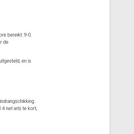
re bereikt: 9-0.
r de
itgesteld, en is
indrangschikking.
 net iets te kort,