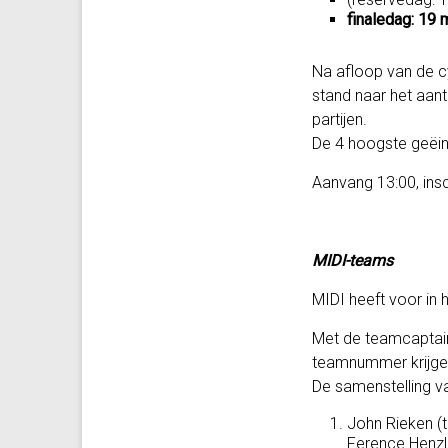
finaledag: 19 
Na afloop van de cy
stand naar het aant
partijen.
De 4 hoogste geëin
Aanvang 13:00, insc
MIDI-teams
MIDI heeft voor i
Met de teamcaptai
teamnummer krijgen,
De samenstelling v
John Rieken (t
Ference Henzl,