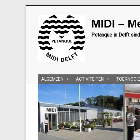
Ga
naar
MIDI – M
inhoud
Petanque in Delft sin
ALGEMEEN
ACTIVITEITEN
TOERNOOIE