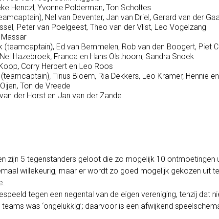
eke Henczl, Yvonne Polderman, Ton Scholtes
teamcaptain), Nel van Deventer, Jan van Driel, Gerard van der Ga
sel, Peter van Poelgeest, Theo van der Vlist, Leo Vogelzang
s Massar
 (teamcaptain), Ed van Bemmelen, Rob van den Boogert, Piet C
 Nel Hazebroek, Franca en Hans Olsthoorn, Sandra Snoek
 Koop, Corry Herbert en Leo Roos
(teamcaptain), Tinus Bloem, Ria Dekkers, Leo Kramer, Hennie en
Oijen, Ton de Vreede
 van der Horst en Jan van der Zande
en zijn 5 tegenstanders geloot die zo mogelijk 10 ontmoetingen ui
elemaal willekeurig, maar er wordt zo goed mogelijk gekozen uit 
e.
espeeld tegen een negental van de eigen vereniging, tenzij dat ni
e teams was ‘ongelukkig’; daarvoor is een afwijkend speelschem