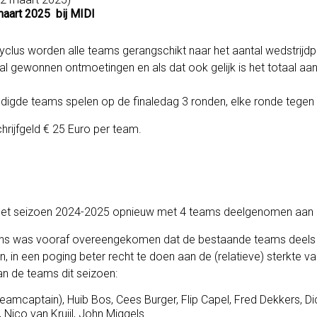
maart 2025 bij MIDI
clus worden alle teams gerangschikt naar het aantal wedstrijdpun
al gewonnen ontmoetingen en als dat ook gelijk is het totaal a
digde teams spelen op de finaledag 3 ronden, elke ronde tegen
hrijfgeld € 25 Euro per team.
n het seizoen 2024-2025 opnieuw met 4 teams deelgenomen aan
ns was vooraf overeengekomen dat de bestaande teams deels
 in een poging beter recht te doen aan de (relatieve) sterkte v
an de teams dit seizoen:
eamcaptain), Huib Bos, Cees Burger, Flip Capel, Fred Dekkers, Di
 Nico van Kruijl, John Miggels