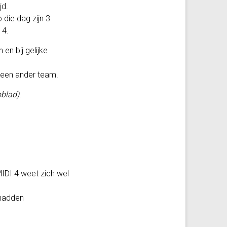
jd.
 die dag zijn 3
 4.
en bij gelijke
 een ander team.
bblad)
.
MIDI 4 weet zich wel
 hadden