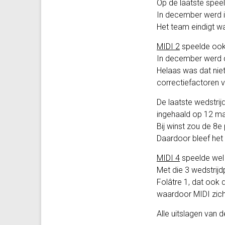
Op de laatste spe
In december werd in
Het team eindigt wa
MIDI 2
speelde ook 
In december werd de
Helaas was dat nie
correctiefactoren 
De laatste wedstrij
ingehaald op 12 ma
Bij winst zou de 8e
Daardoor bleef het
MIDI 4
speelde wel i
Met die 3 wedstrijd
Folâtre 1, dat ook 
waardoor MIDI zich 
Alle uitslagen van 