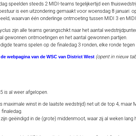
g speelden steeds 2 MIDI-teams tegelijkertijd een thuiswedstri
bestuur is een uitzondering gemaakt voor woensdag 8 januari: op
eld, waarvan één onderlinge ontmoeting tussen MIDI 3 en MIDI
clus zijn alle teams gerangschikt naar het aantal wedstrijdpunten 
tal gewonnen ontmoetingen en het aantal gewonnen partijen.
digde teams spelen op de finaledag 3 ronden, elke ronde tegen
p
(opent in nieuw ta
de webpagina van de WSC van District West
5 is al weer afgelopen.
s maximale winst in de laatste wedstrijd) net uit de top 4, maar 
 finaledag.
zijn geëindigd in de (grote) middenmoot, waar zij al weken lang