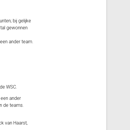
ten; bij gelijke
antal gewonnen
 een ander team.
 de WSC.
 een ander
an de teams.
ck van Haarst,