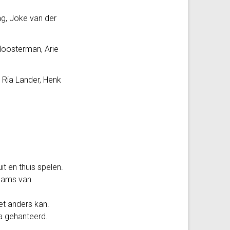
ag, Joke van der
loosterman, Arie
 Ria Lander, Henk
t en thuis spelen.
teams van
et anders kan.
a gehanteerd.