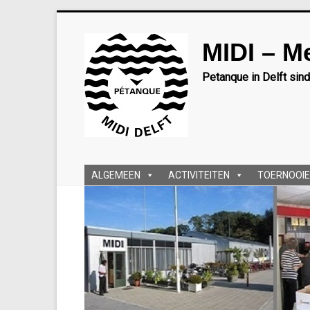
Ga
naar
MIDI – M
inhoud
Petanque in Delft sin
ALGEMEEN
ACTIVITEITEN
TOERNOOIE