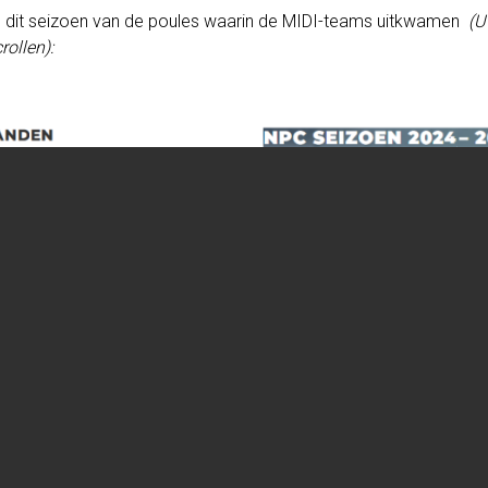
 dit seizoen van de poules waarin de MIDI-teams uitkwamen
(U
ollen):