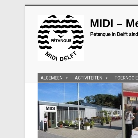
Ga
naar
MIDI – M
inhoud
Petanque in Delft sin
ALGEMEEN
ACTIVITEITEN
TOERNOOIE