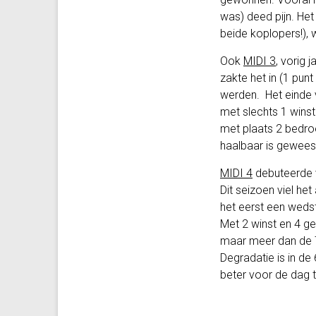
was) deed pijn. Het
beide koplopers!),
Ook
MIDI 3
, vorig 
zakte het in (1 pun
werden. Het einde 
met slechts 1 winst
met plaats 2 bedroe
haalbaar is gewees
MIDI 4
debuteerde vo
Dit seizoen viel he
het eerst een weds
Met 2 winst en 4 gel
maar meer dan de 7e
Degradatie is in de
beter voor de dag t