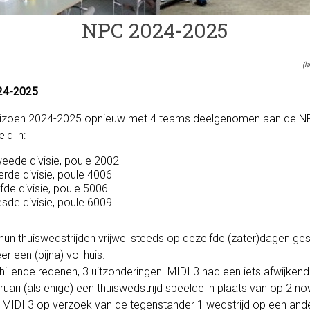
NPC 2024-2025
(l
24-2025
 seizoen 2024-2025 opnieuw met 4 teams deelgenomen aan de N
ld in:
weede divisie, poule 2002
ierde divisie, poule 4006
jfde divisie, poule 5006
esde divisie, poule 6009
un thuiswedstrijden vrijwel steeds op dezelfde (zater)dagen ges
r een (bijna) vol huis.
hillende redenen, 3 uitzonderingen. MIDI 3 had een iets afwijke
uari (als enige) een thuiswedstrijd speelde in plaats van op 2 
 MIDI 3 op verzoek van de tegenstander 1 wedstrijd op een and