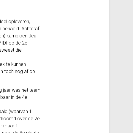
eel opleveren,
n behaald. Achteraf
agen) kampioen Jeu
 MIDI op de 2e
geweest die
eek te kunnen
oen toch nog af op
ig jaar was het team
baar in de 4e
aald (waarvan 1
gedroomd over de 2e
er maar 1
t voor de 3e plaats