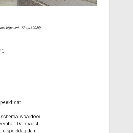
aatst bijgewerkt 17 april 2025)
PC.
peeld: dat
nd schema, waardoor
november. Daarnaast
ere speeldag dan