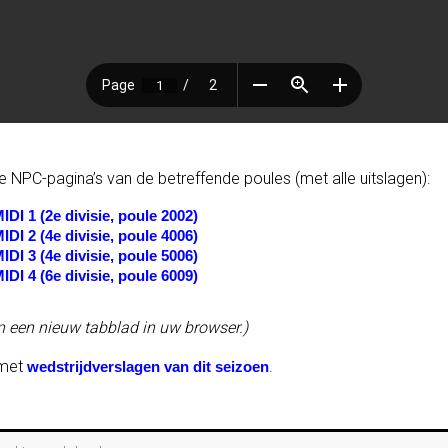
 de NPC-pagina’s van de betreffende poules (met alle uitslagen):
IDI 1 (2e divisie, poule 2002)
IDI 2 (4e divisie, poule 4006)
IDI 3 (4e divisie, poule 5006)
IDI 4 (6e divisie, poule 6009)
in een nieuw tabblad in uw browser.)
 met
.
wedstrijdverslagen van dit seizoen