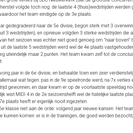
 herstel volgde toch nog: de laatste 4 (thuis)wedstrijden werde
 waardoor het team eindigde op de 3e plaats.
jaar gedegradeerd naar de 5e divisie, begon sterk met 3 overwin
t uit 3 wedstrijden), en opnieuw volgden 3 sterke wedstrijden die
van het seizoen was echter niet goed genoeg om “naar boven” te
 uit de laatste 5 wedstrijden werd wel de 4e plaats vastgehouden
g uiteindelijk maar 2 punten. Het team kwam zelf tot de conclus
t.
rig jaar in de 6e divisie, en behaalde toen een zeer verdiensteli
t allemaal wat tegen: pas in de 9e speelronde werd, na 7x verlies
trijd gewonnen, en daar kwam er op de voorlaatste speeldag nog 
ijk wist MIDI 4 in de 2e seizoenshelft wel de hatelijke laatste plaa
 plaats heeft er eigenlijk nooit ingezeten.
 6e klasse niet aan de orde: volgend jaar nieuwe kansen. Het te
e kunnen komen: er is in de trainingen, die goed werden bezocht,