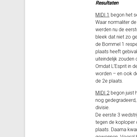
Resultaten
MIDI 1
begon het se
Waar normaliter de
werden nu de eerste
bleek dat niet zo g
de Bommel 1 respect
plaats heeft gebiva
uiteindelijk zouden
Omdat L’Esprit in 
worden – en ook de 
de 2e plaats.
MIDI 2
begon juist 
nog gedegradeerd, 
divisie.
De eerste 3 wedstr
tegen de koploper 
plaats. Daarna kwa
gewonnen. Vooral he