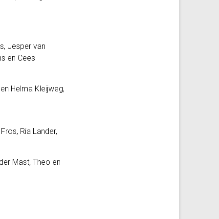
s, Jesper van
ns en Cees
 en Helma Kleijweg,
 Fros, Ria Lander,
 der Mast, Theo en