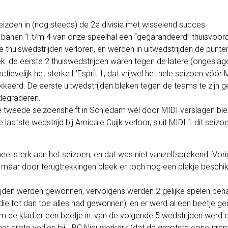
izoen in (nog steeds) de 2e divisie met wisselend succes.
 banen 1 t/m 4 van onze speelhal een “gegarandeerd” thuisvoord
 thuiswedstrijden verloren, en werden in uitwedstrijden de punte
ek: de eerste 2 thuiswedstrijden waren tegen de latere (ongesl
ievelijk het sterke L’Esprit 1, dat vrijwel het hele seizoen vóór
kkeerd. De eerste uitwedstrijden bleken tegen de teams te zijn 
 degraderen.
de tweede seizoenshelft in Schiedam wél door MIDI verslagen bl
laatste wedstrijd bij Amicale Cuijk verloor, sluit MIDI 1 dit seiz
heel sterk aan het seizoen, en dat was niet vanzelfsprekend. Vor
maar door terugtrekkingen bleek er toch nog een plekje beschik
ijden werden gewonnen, vervolgens werden 2 gelijke spelen beh
die tot dan toe alles had gewonnen), en er werd al een beetje 
m de klad er een beetje in: van de volgende 5 wedstrijden werd 
t grote verlies bij JBC Nieuwerkerk (dat de grootste concurren