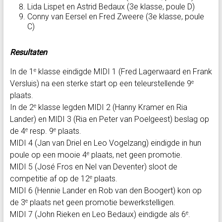
Lida Lispet en Astrid Bedaux (3e klasse, poule D)
Conny van Eersel en Fred Zweere (3e klasse, poule
C)
Resultaten
In de 1
klasse eindigde MIDI 1 (Fred Lagerwaard en Frank
e
Versluis) na een sterke start op een teleurstellende 9
e
plaats.
In de 2
klasse legden MIDI 2 (Hanny Kramer en Ria
e
Lander) en MIDI 3 (Ria en Peter van Poelgeest) beslag op
de 4
resp. 9
plaats.
e
e
MIDI 4 (Jan van Driel en Leo Vogelzang) eindigde in hun
poule op een mooie 4
plaats, net geen promotie.
e
MIDI 5 (José Fros en Nel van Deventer) sloot de
competitie af op de 12
plaats.
e
MIDI 6 (Hennie Lander en Rob van den Boogert) kon op
de 3
plaats net geen promotie bewerkstelligen.
e
MIDI 7 (John Rieken en Leo Bedaux) eindigde als 6
.
e